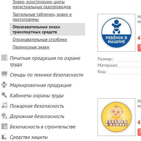
Знаки, конструкции, щиты
магистральных газопроводов
Тактильные таблички, знаки и
Н
пиктограммы
м
Опознавательные знаки
транспортных средств
4
Опознавательные столбики
Переносные знаки
Печатная продукция по охране
Размер:
труда
Материал:
Код:
Стенды по технике безопасности
Маркировочная продукция
Кабинеты охраны труда
Н
Пожарная безопасность
м
Дорожная безопасность
4
Безопасность в строительстве
Средства защиты