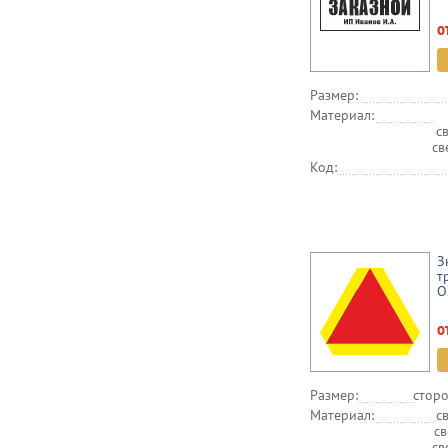
о
Размер:
Материал:
с
св
Код:
З
т
О
о
Размер:
сторо
Материал:
с
с
св