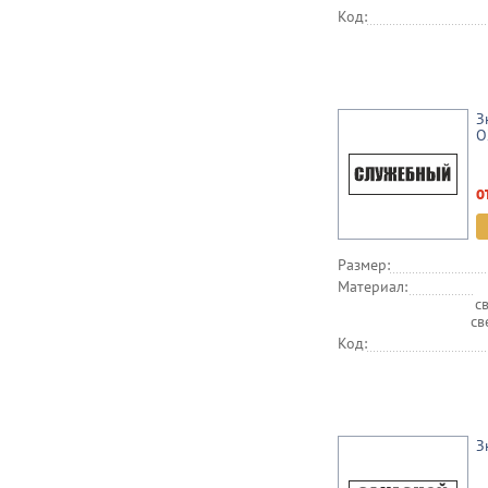
Код:
З
О
о
Размер:
Материал:
с
св
Код:
З