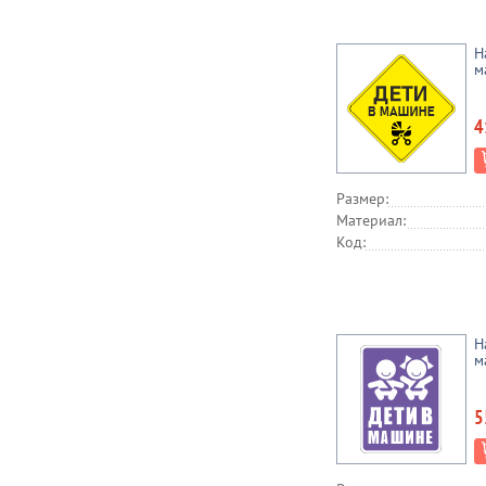
Н
м
4
Размер:
Материал:
Код:
Н
м
5