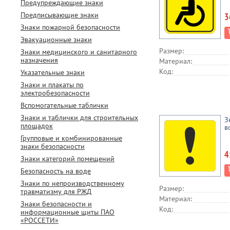
Предупреждающие знаки
Предписывающие знаки
3
Знаки пожарной безопасности
Эвакуационные знаки
Размер:
Знаки медицинского и санитарного
назначения
Материал:
Код:
Указательные знаки
Знаки и плакаты по
электробезопасности
Вспомогательные таблички
Знаки и таблички для строительных
З
площадок
в
Групповые и комбинированные
знаки безопасности
4
Знаки категорий помещений
Безопасность на воде
Знаки по непроизводственному
Размер:
травматизму для РЖД
Материал:
Знаки безопасности и
Код:
информационные щиты ПАО
«РОССЕТИ»