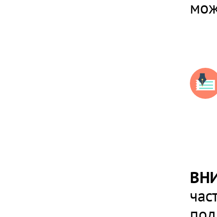
мож
ВН
час
под