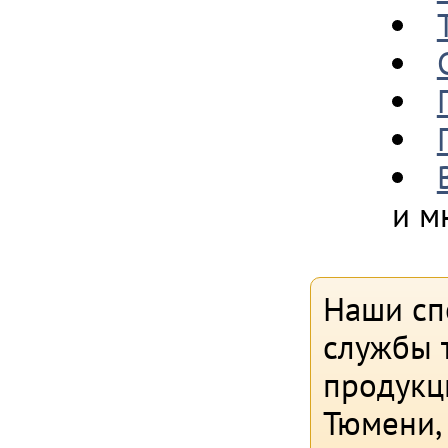
и м
Наши сп
службы т
продукц
Тюмени,