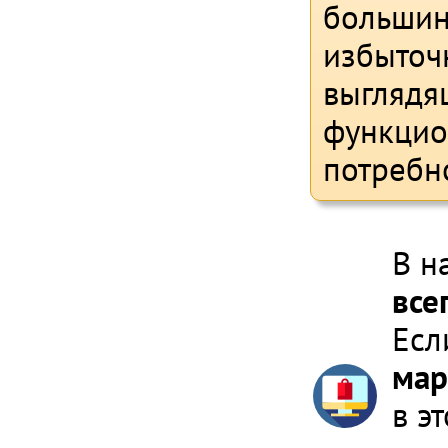
большин
избыточ
выглядя
функцио
потребн
В н
все
Есл
мар
в э