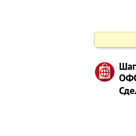
Шаг
ОФ
Сде