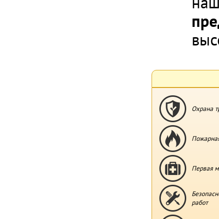
наш
пре
выс
Охрана т
Пожарная
Первая м
Безопасн
работ