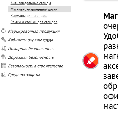
Антивандальные стенды
Магнитно-маркерные доски
Маг
Карманы для стендов
Рамки и стойки для стендов
оче
Маркировочная продукция
Удо
Кабинеты охраны труда
раз
Пожарная безопасность
маг
Дорожная безопасность
акс
Безопасность в строительстве
зав
Средства защиты
обр
офи
мас