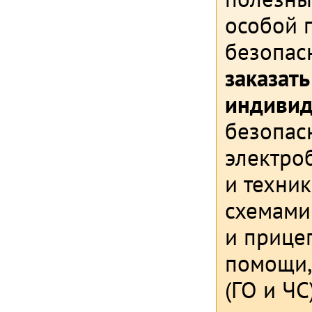
особой 
безопас
заказат
индивид
безопасн
электро
и техни
схемами
и прице
помощи,
(ГО и ЧС