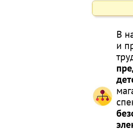
В н
и п
тру
пре
дет
маг
спе
без
эле