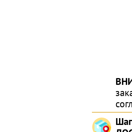
ВН
зак
сог
Шаг