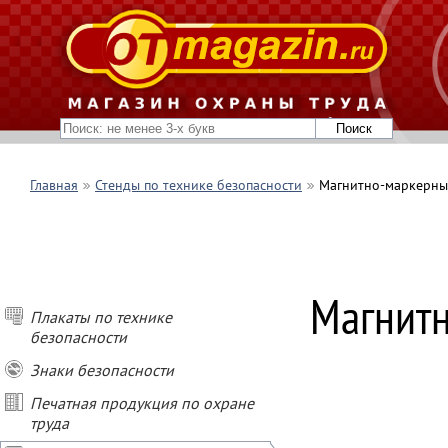
Главная
Стенды по технике безопасности
Магнитно-маркерны
ПОКУПАЙ СТЕН
Магнитн
- при покупке о
Плакаты по технике
- при покупке о
безопасности
- при покупке о
- при заказе ст
Знаки безопасности
подарок
Печатная продукция по охране
труда
* Условия акции
Не суммируются