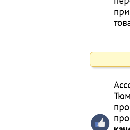
пер
при
тов
Асс
Тюм
про
про
кач