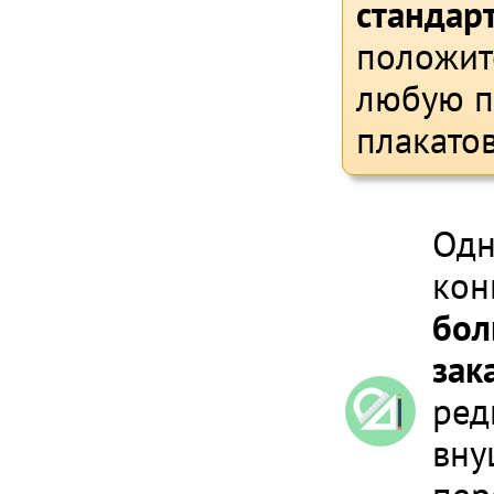
стандар
положит
любую п
плакато
Одн
кон
бол
зак
ред
вну