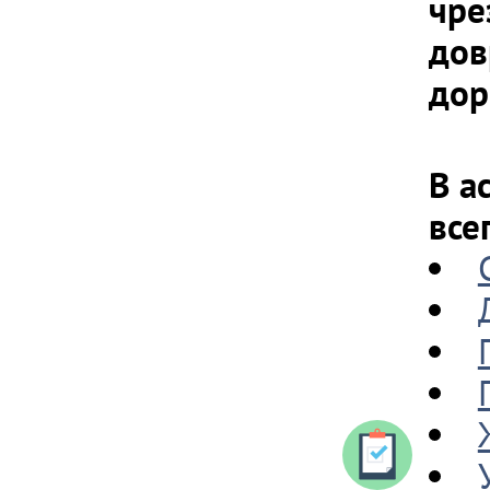
чре
дов
дор
В а
все