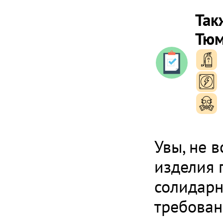
Так
Тюм
п
п
п
Увы, не 
изделия 
солидарн
требован