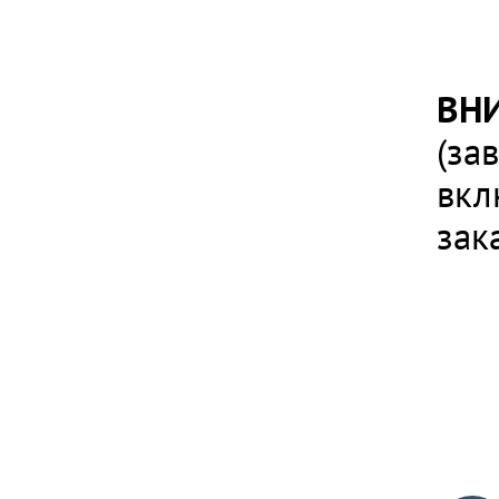
ВН
(за
вкл
зак