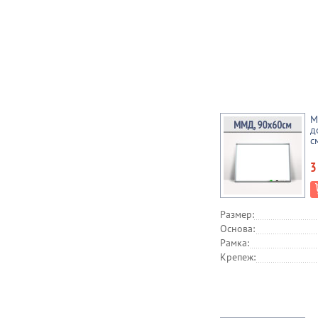
М
д
с
3
Размер:
Основа:
Рамка:
Крепеж: