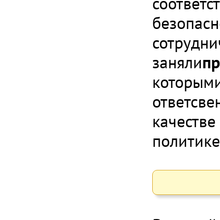
соответс
безопасн
сотрудни
заняли
пр
которыми
ответсве
качестве
политике