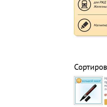
для РЖД 
Железных
Магнитно
Сортиров
Н
п
м
д
о