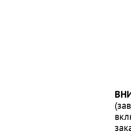
ВН
(за
вкл
зак