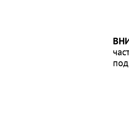
ВН
час
под