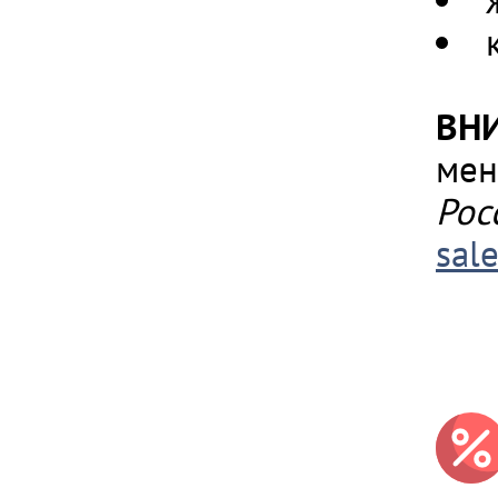
ВН
мен
Рос
sal